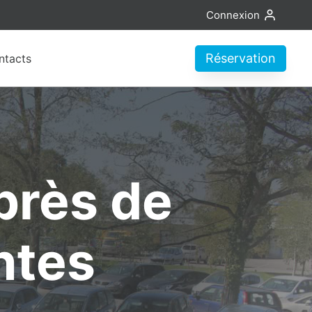
Connexion
Réservation
ntacts
près de
ntes