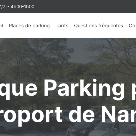
/7. - 4h00-1h00
il
Places de parking
Tarifs
Questions fréquentes
Co
ique Parking 
éroport de Na