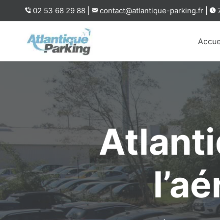
Aller
02 53 68 29 88 |
contact@atlantique-parking.fr |
7
au
contenu
Accue
Atlant
l’a